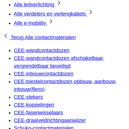
Alle ledverlichting
Alle verdelers en verlengkabels
Alle e-mobility
Terug
Alle contactmaterialen
CEE-wandcontactdozen
CEE-wandcontactdozen afschakelbaar,
vergrendelbaar beveiligd
CEE-inbouwcontactdozen
CEE-toestelcontactdozen opbouw, aanbouw,
inbouw(flens)
CEE-stekers
CEE-koppelingen
CEE-fasenwisselaars
CEE-draaiveldrichtingaanwijzer
Schuko-contactmaterialen