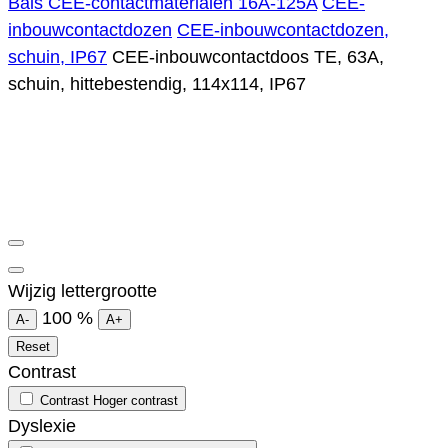
Bals CEE-contactmaterialen 16A-125A
CEE-
inbouwcontactdozen
CEE-inbouwcontactdozen,
schuin, IP67
CEE-inbouwcontactdoos TE, 63A,
schuin, hittebestendig, 114x114, IP67
Wijzig lettergrootte
100
%
A-
A+
Reset
Contrast
Contrast
Hoger contrast
Dyslexie