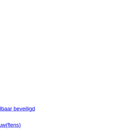
baar beveiligd
w(flens)