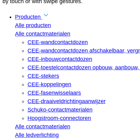
by touch or with swipe gestures.
Producten
Alle producten
Alle contactmaterialen
CEE-wandcontactdozen
CEE-wandcontactdozen afschakelbaar, vergr
CEE-inbouwcontactdozen
CEE-toestelcontactdozen opbouw, aanbouw, 
CEE-stekers
CEE-koppelingen
CEE-fasenwisselaars
CEE-draaiveldrichtingaanwijzer
Schuko-contactmaterialen
Hoogstroom-connectoren
Alle contactmaterialen
Alle ledverlichting