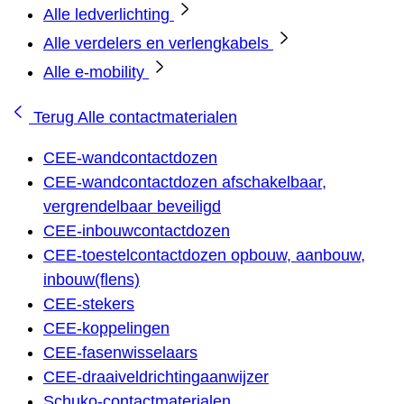
Alle ledverlichting
Alle verdelers en verlengkabels
Alle e-mobility
Terug
Alle contactmaterialen
CEE-wandcontactdozen
CEE-wandcontactdozen afschakelbaar,
vergrendelbaar beveiligd
CEE-inbouwcontactdozen
CEE-toestelcontactdozen opbouw, aanbouw,
inbouw(flens)
CEE-stekers
CEE-koppelingen
CEE-fasenwisselaars
CEE-draaiveldrichtingaanwijzer
Schuko-contactmaterialen