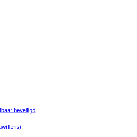
baar beveiligd
w(flens)