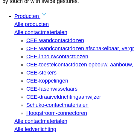
by touch or with swipe gestures.
Producten
Alle producten
Alle contactmaterialen
CEE-wandcontactdozen
CEE-wandcontactdozen afschakelbaar, vergr
CEE-inbouwcontactdozen
CEE-toestelcontactdozen opbouw, aanbouw, 
CEE-stekers
CEE-koppelingen
CEE-fasenwisselaars
CEE-draaiveldrichtingaanwijzer
Schuko-contactmaterialen
Hoogstroom-connectoren
Alle contactmaterialen
Alle ledverlichting