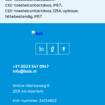
CEE-toestelcontactdoos, IP67
CEE-toestelcontactdoos, 125A, opbouw,
hittebestendig, IP67
+31 (0)23 547 0947
info@bals.nl
Watze Hilariusweg 6
2031 AA Haarlem
KvK-nummer: 34134802