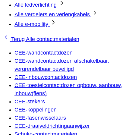
Alle ledverlichting
Alle verdelers en verlengkabels
Alle e-mobility
Terug
Alle contactmaterialen
CEE-wandcontactdozen
CEE-wandcontactdozen afschakelbaar,
vergrendelbaar beveiligd
CEE-inbouwcontactdozen
CEE-toestelcontactdozen opbouw, aanbouw,
inbouw(flens)
CEE-stekers
CEE-koppelingen
CEE-fasenwisselaars
CEE-draaiveldrichtingaanwijzer
Schuko-contactmaterialen