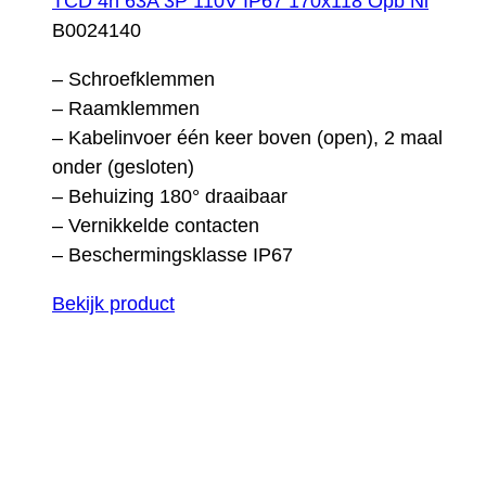
TCD 4h 63A 3P 110V IP67 170x118 Opb Ni
B0024140
– Schroefklemmen
– Raamklemmen
– Kabelinvoer één keer boven (open), 2 maal
onder (gesloten)
– Behuizing 180° draaibaar
– Vernikkelde contacten
– Beschermingsklasse IP67
Bekijk product