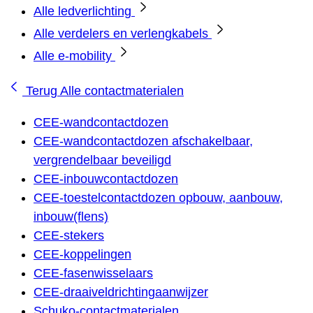
Alle ledverlichting
Alle verdelers en verlengkabels
Alle e-mobility
Terug
Alle contactmaterialen
CEE-wandcontactdozen
CEE-wandcontactdozen afschakelbaar,
vergrendelbaar beveiligd
CEE-inbouwcontactdozen
CEE-toestelcontactdozen opbouw, aanbouw,
inbouw(flens)
CEE-stekers
CEE-koppelingen
CEE-fasenwisselaars
CEE-draaiveldrichtingaanwijzer
Schuko-contactmaterialen