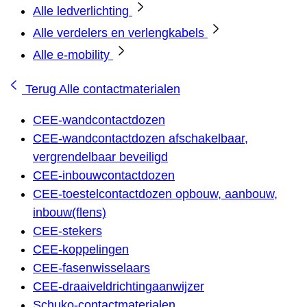
Alle ledverlichting
Alle verdelers en verlengkabels
Alle e-mobility
Terug
Alle contactmaterialen
CEE-wandcontactdozen
CEE-wandcontactdozen afschakelbaar,
vergrendelbaar beveiligd
CEE-inbouwcontactdozen
CEE-toestelcontactdozen opbouw, aanbouw,
inbouw(flens)
CEE-stekers
CEE-koppelingen
CEE-fasenwisselaars
CEE-draaiveldrichtingaanwijzer
Schuko-contactmaterialen