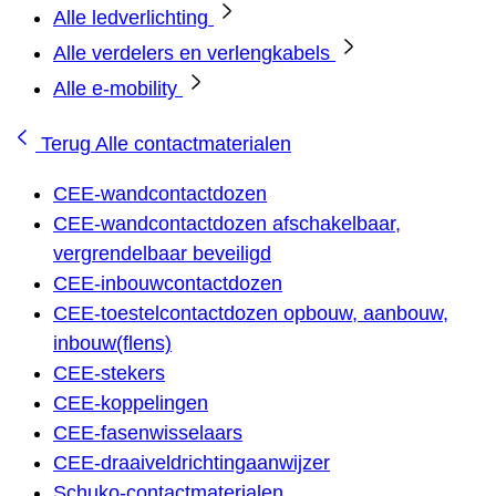
Alle ledverlichting
Alle verdelers en verlengkabels
Alle e-mobility
Terug
Alle contactmaterialen
CEE-wandcontactdozen
CEE-wandcontactdozen afschakelbaar,
vergrendelbaar beveiligd
CEE-inbouwcontactdozen
CEE-toestelcontactdozen opbouw, aanbouw,
inbouw(flens)
CEE-stekers
CEE-koppelingen
CEE-fasenwisselaars
CEE-draaiveldrichtingaanwijzer
Schuko-contactmaterialen