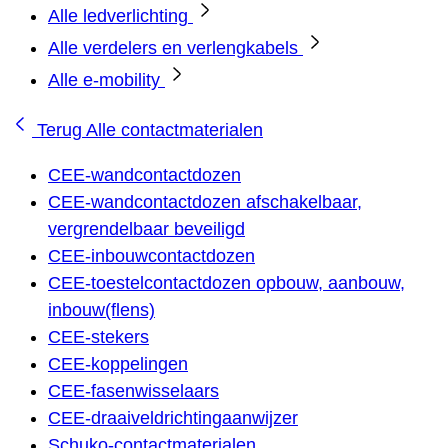
Alle ledverlichting
Alle verdelers en verlengkabels
Alle e-mobility
Terug
Alle contactmaterialen
CEE-wandcontactdozen
CEE-wandcontactdozen afschakelbaar,
vergrendelbaar beveiligd
CEE-inbouwcontactdozen
CEE-toestelcontactdozen opbouw, aanbouw,
inbouw(flens)
CEE-stekers
CEE-koppelingen
CEE-fasenwisselaars
CEE-draaiveldrichtingaanwijzer
Schuko-contactmaterialen