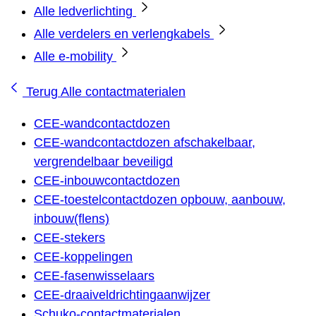
Alle ledverlichting
Alle verdelers en verlengkabels
Alle e-mobility
Terug
Alle contactmaterialen
CEE-wandcontactdozen
CEE-wandcontactdozen afschakelbaar,
vergrendelbaar beveiligd
CEE-inbouwcontactdozen
CEE-toestelcontactdozen opbouw, aanbouw,
inbouw(flens)
CEE-stekers
CEE-koppelingen
CEE-fasenwisselaars
CEE-draaiveldrichtingaanwijzer
Schuko-contactmaterialen