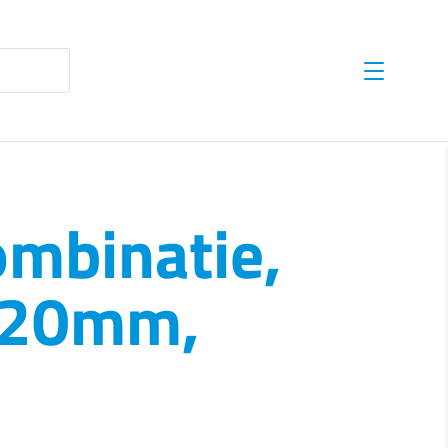
te results are available use up and down arrows to revie
mbinatie,
5x20mm,