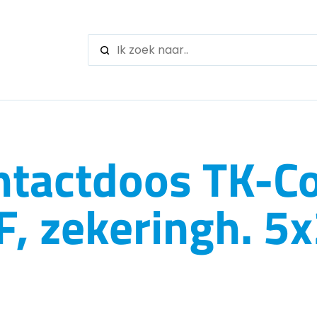
When autocomple
tactdoos TK-Co
F, zekeringh. 