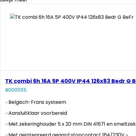
TK combi 6h 16A 5P 400V IP44 126x83 Bedr G B
B0001015
Belgisch-Frans systeem
Aansluitklaar voorbereid
Met zekeringhouder 5 x 20 mm DIN 41671 en smeltzek
Met geïntegreerd geaard stopcontact 16A/230V ~