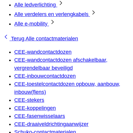
Alle ledverlichting
Alle verdelers en verlengkabels
Alle e-mobility
Terug
Alle contactmaterialen
CEE-wandcontactdozen
CEE-wandcontactdozen afschakelbaar,
vergrendelbaar beveiligd
CEE-inbouwcontactdozen
CEE-toestelcontactdozen opbouw, aanbouw,
inbouw(flens)
CEE-stekers
CEE-koppelingen
CEE-fasenwisselaars
CEE-draaiveldrichtingaanwijzer
Schuko-contactmaterialen