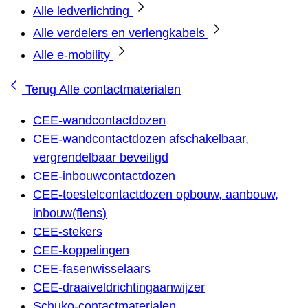
Alle ledverlichting
Alle verdelers en verlengkabels
Alle e-mobility
Terug
Alle contactmaterialen
CEE-wandcontactdozen
CEE-wandcontactdozen afschakelbaar,
vergrendelbaar beveiligd
CEE-inbouwcontactdozen
CEE-toestelcontactdozen opbouw, aanbouw,
inbouw(flens)
CEE-stekers
CEE-koppelingen
CEE-fasenwisselaars
CEE-draaiveldrichtingaanwijzer
Schuko-contactmaterialen