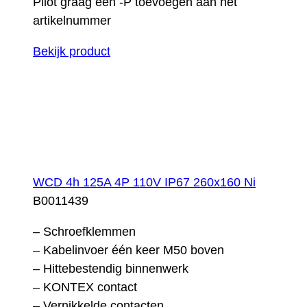
Pilot graag een -P toevoegen aan het
artikelnummer
Bekijk product
WCD 4h 125A 4P 110V IP67 260x160 Ni
B0011439
– Schroefklemmen
– Kabelinvoer één keer M50 boven
– Hittebestendig binnenwerk
– KONTEX contact
– Vernikkelde contacten