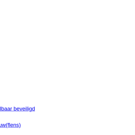
baar beveiligd
w(flens)