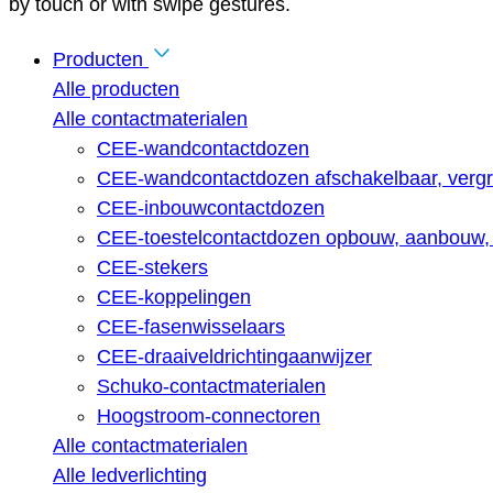
by touch or with swipe gestures.
Producten
Alle producten
Alle contactmaterialen
CEE-wandcontactdozen
CEE-wandcontactdozen afschakelbaar, vergr
CEE-inbouwcontactdozen
CEE-toestelcontactdozen opbouw, aanbouw, 
CEE-stekers
CEE-koppelingen
CEE-fasenwisselaars
CEE-draaiveldrichtingaanwijzer
Schuko-contactmaterialen
Hoogstroom-connectoren
Alle contactmaterialen
Alle ledverlichting