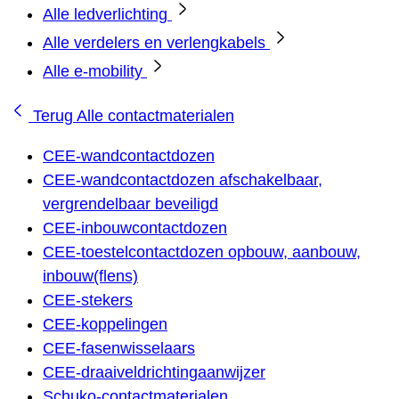
Alle ledverlichting
Alle verdelers en verlengkabels
Alle e-mobility
Terug
Alle contactmaterialen
CEE-wandcontactdozen
CEE-wandcontactdozen afschakelbaar,
vergrendelbaar beveiligd
CEE-inbouwcontactdozen
CEE-toestelcontactdozen opbouw, aanbouw,
inbouw(flens)
CEE-stekers
CEE-koppelingen
CEE-fasenwisselaars
CEE-draaiveldrichtingaanwijzer
Schuko-contactmaterialen