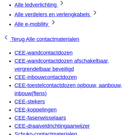
Alle ledverlichting
Alle verdelers en verlengkabels
Alle e-mobility
Terug
Alle contactmaterialen
CEE-wandcontactdozen
CEE-wandcontactdozen afschakelbaar,
vergrendelbaar beveiligd
CEE-inbouwcontactdozen
CEE-toestelcontactdozen opbouw, aanbouw,
inbouw(flens)
CEE-stekers
CEE-koppelingen
CEE-fasenwisselaars
CEE-draaiveldrichtingaanwijzer
Schuko-contactmaterialen