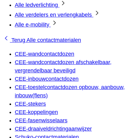
Alle ledverlichting
Alle verdelers en verlengkabels
Alle e-mobility
Terug
Alle contactmaterialen
CEE-wandcontactdozen
CEE-wandcontactdozen afschakelbaar,
vergrendelbaar beveiligd
CEE-inbouwcontactdozen
CEE-toestelcontactdozen opbouw, aanbouw,
inbouw(flens)
CEE-stekers
CEE-koppelingen
CEE-fasenwisselaars
CEE-draaiveldrichtingaanwijzer
Schuko-contactmaterialen