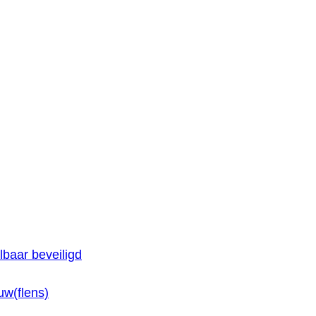
baar beveiligd
w(flens)