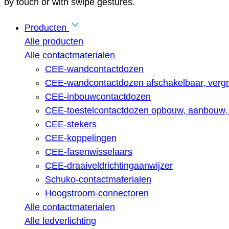
by touch or with swipe gestures.
Producten
Alle producten
Alle contactmaterialen
CEE-wandcontactdozen
CEE-wandcontactdozen afschakelbaar, vergr
CEE-inbouwcontactdozen
CEE-toestelcontactdozen opbouw, aanbouw, 
CEE-stekers
CEE-koppelingen
CEE-fasenwisselaars
CEE-draaiveldrichtingaanwijzer
Schuko-contactmaterialen
Hoogstroom-connectoren
Alle contactmaterialen
Alle ledverlichting