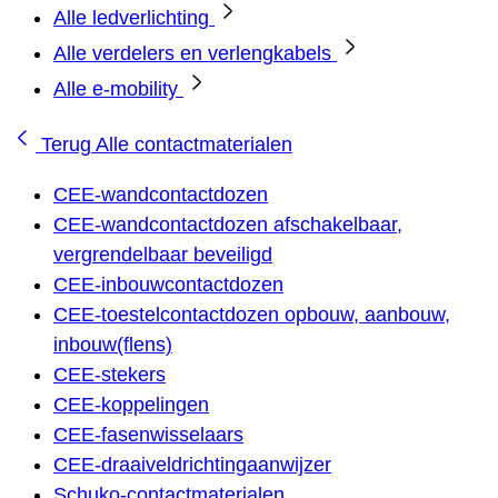
Alle ledverlichting
Alle verdelers en verlengkabels
Alle e-mobility
Terug
Alle contactmaterialen
CEE-wandcontactdozen
CEE-wandcontactdozen afschakelbaar,
vergrendelbaar beveiligd
CEE-inbouwcontactdozen
CEE-toestelcontactdozen opbouw, aanbouw,
inbouw(flens)
CEE-stekers
CEE-koppelingen
CEE-fasenwisselaars
CEE-draaiveldrichtingaanwijzer
Schuko-contactmaterialen