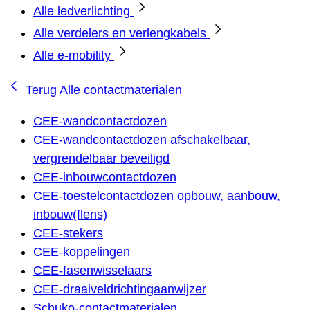
Alle ledverlichting
Alle verdelers en verlengkabels
Alle e-mobility
Terug
Alle contactmaterialen
CEE-wandcontactdozen
CEE-wandcontactdozen afschakelbaar,
vergrendelbaar beveiligd
CEE-inbouwcontactdozen
CEE-toestelcontactdozen opbouw, aanbouw,
inbouw(flens)
CEE-stekers
CEE-koppelingen
CEE-fasenwisselaars
CEE-draaiveldrichtingaanwijzer
Schuko-contactmaterialen