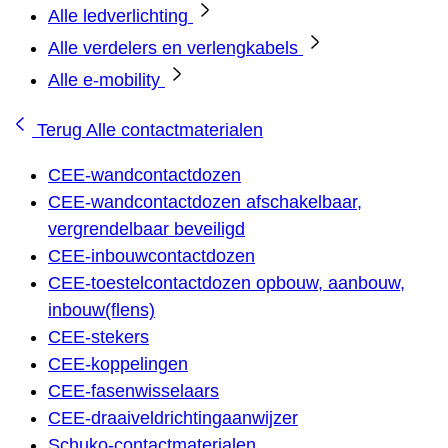
Alle ledverlichting
Alle verdelers en verlengkabels
Alle e-mobility
Terug
Alle contactmaterialen
CEE-wandcontactdozen
CEE-wandcontactdozen afschakelbaar,
vergrendelbaar beveiligd
CEE-inbouwcontactdozen
CEE-toestelcontactdozen opbouw, aanbouw,
inbouw(flens)
CEE-stekers
CEE-koppelingen
CEE-fasenwisselaars
CEE-draaiveldrichtingaanwijzer
Schuko-contactmaterialen