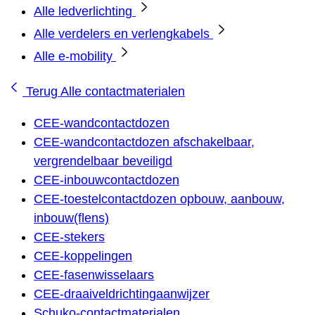
Alle ledverlichting
Alle verdelers en verlengkabels
Alle e-mobility
Terug
Alle contactmaterialen
CEE-wandcontactdozen
CEE-wandcontactdozen afschakelbaar,
vergrendelbaar beveiligd
CEE-inbouwcontactdozen
CEE-toestelcontactdozen opbouw, aanbouw,
inbouw(flens)
CEE-stekers
CEE-koppelingen
CEE-fasenwisselaars
CEE-draaiveldrichtingaanwijzer
Schuko-contactmaterialen