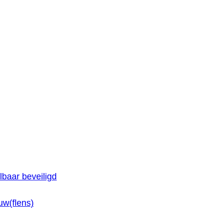
baar beveiligd
w(flens)