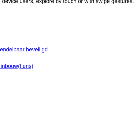
 device users, explore by touch or with swipe gestures.
endelbaar beveiligd
inbouw(flens)