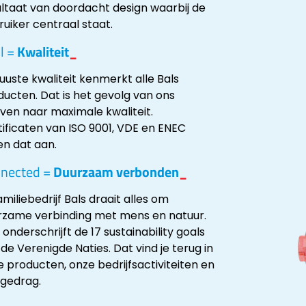
ultaat van doordacht design waarbij de
uiker centraal staat.
l =
Kwaliteit
_
uste kwaliteit kenmerkt alle Bals
ducten. Dat is het gevolg van ons
even naar maximale kwaliteit.
tificaten van ISO 9001, VDE en ENEC
en dat aan.
nected =
Duurzaam verbonden
_
familiebedrijf Bals draait alles om
rzame verbinding met mens en natuur.
 onderschrijft de 17 sustainability goals
de Verenigde Naties. Dat vind je terug in
 producten, onze bedrijfsactiviteiten en
 gedrag.