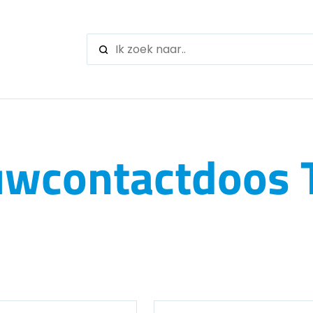
When autocomple
wcontactdoos T