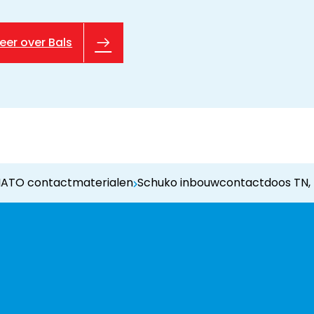
eer over Bals
NATO contactmaterialen
Schuko inbouwcontactdoos TN, 