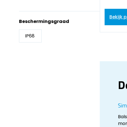
Bekijk 
Beschermingsgraad
IP68
D
Sim
Bal
mon