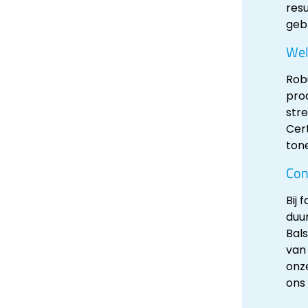
res
gebr
Wel
Robu
pro
str
Cer
ton
Con
Bij 
duu
Bals
van 
onze
ons