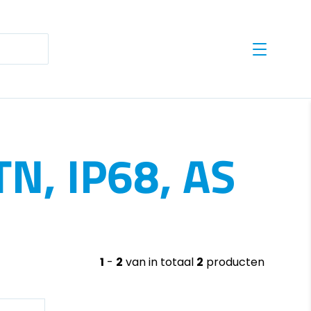
te results are available use up and down arrows to revie
N, IP68, AS
1
-
2
van in totaal
2
producten