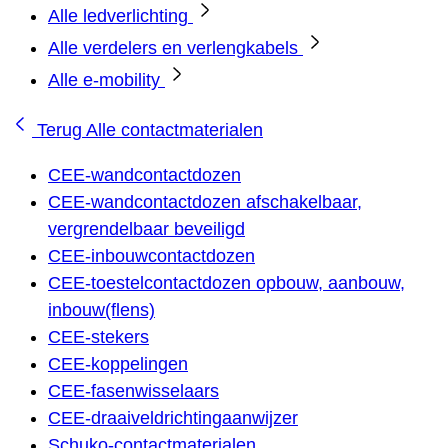
Alle ledverlichting
Alle verdelers en verlengkabels
Alle e-mobility
Terug
Alle contactmaterialen
CEE-wandcontactdozen
CEE-wandcontactdozen afschakelbaar,
vergrendelbaar beveiligd
CEE-inbouwcontactdozen
CEE-toestelcontactdozen opbouw, aanbouw,
inbouw(flens)
CEE-stekers
CEE-koppelingen
CEE-fasenwisselaars
CEE-draaiveldrichtingaanwijzer
Schuko-contactmaterialen