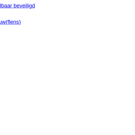
baar beveiligd
w(flens)