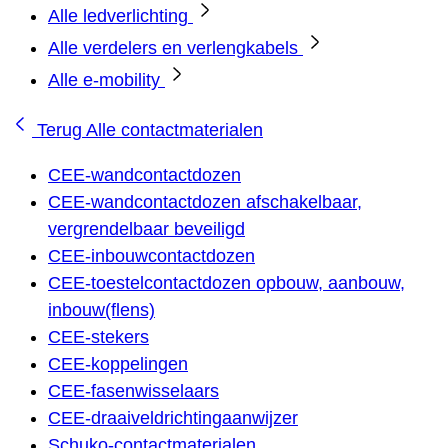
Alle ledverlichting
Alle verdelers en verlengkabels
Alle e-mobility
Terug
Alle contactmaterialen
CEE-wandcontactdozen
CEE-wandcontactdozen afschakelbaar,
vergrendelbaar beveiligd
CEE-inbouwcontactdozen
CEE-toestelcontactdozen opbouw, aanbouw,
inbouw(flens)
CEE-stekers
CEE-koppelingen
CEE-fasenwisselaars
CEE-draaiveldrichtingaanwijzer
Schuko-contactmaterialen