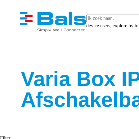
device users, explore by t
Varia Box 
Afschakelba
Filter