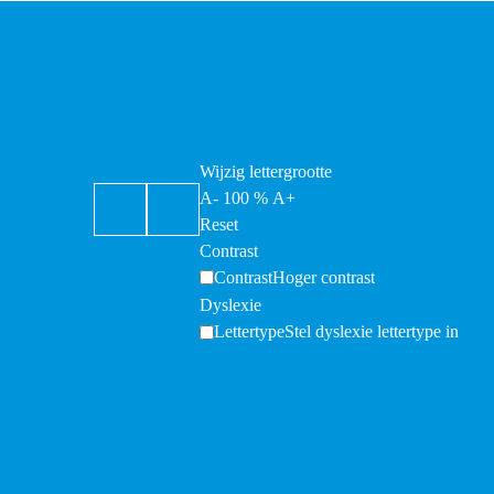
Wijzig lettergrootte
A-
100
%
A+
Reset
Contrast
Contrast
Hoger contrast
Dyslexie
Lettertype
Stel dyslexie lettertype in