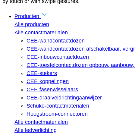
by touch or with swipe gestures.
Producten
Alle producten
Alle contactmaterialen
CEE-wandcontactdozen
CEE-wandcontactdozen afschakelbaar, vergr
CEE-inbouwcontactdozen
CEE-toestelcontactdozen opbouw, aanbouw, 
CEE-stekers
CEE-koppelingen
CEE-fasenwisselaars
CEE-draaiveldrichtingaanwijzer
Schuko-contactmaterialen
Hoogstroom-connectoren
Alle contactmaterialen
Alle ledverlichting