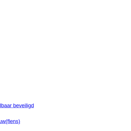
baar beveiligd
w(flens)