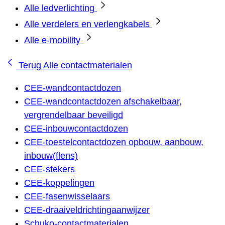
Alle ledverlichting
Alle verdelers en verlengkabels
Alle e-mobility
Terug
Alle contactmaterialen
CEE-wandcontactdozen
CEE-wandcontactdozen afschakelbaar,
vergrendelbaar beveiligd
CEE-inbouwcontactdozen
CEE-toestelcontactdozen opbouw, aanbouw,
inbouw(flens)
CEE-stekers
CEE-koppelingen
CEE-fasenwisselaars
CEE-draaiveldrichtingaanwijzer
Schuko-contactmaterialen