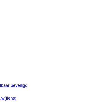
baar beveiligd
w(flens)