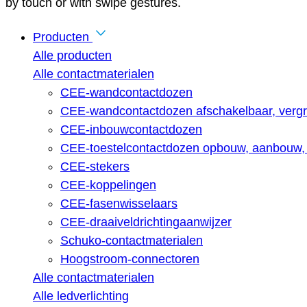
by touch or with swipe gestures.
Producten
Alle producten
Alle contactmaterialen
CEE-wandcontactdozen
CEE-wandcontactdozen afschakelbaar, vergr
CEE-inbouwcontactdozen
CEE-toestelcontactdozen opbouw, aanbouw, 
CEE-stekers
CEE-koppelingen
CEE-fasenwisselaars
CEE-draaiveldrichtingaanwijzer
Schuko-contactmaterialen
Hoogstroom-connectoren
Alle contactmaterialen
Alle ledverlichting