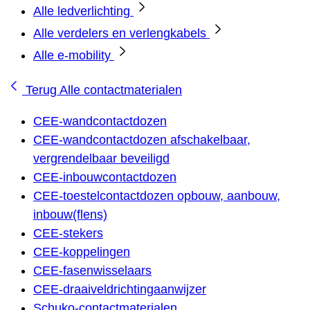
Alle ledverlichting
Alle verdelers en verlengkabels
Alle e-mobility
Terug
Alle contactmaterialen
CEE-wandcontactdozen
CEE-wandcontactdozen afschakelbaar,
vergrendelbaar beveiligd
CEE-inbouwcontactdozen
CEE-toestelcontactdozen opbouw, aanbouw,
inbouw(flens)
CEE-stekers
CEE-koppelingen
CEE-fasenwisselaars
CEE-draaiveldrichtingaanwijzer
Schuko-contactmaterialen