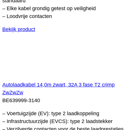
standaard
– Elke kabel grondig getest op veiligheid
– Loodvrije contacten
Bekijk product
Autolaadkabel 14,0m zwart, 32A 3 fase T2 crimp
ZwZwZw
BE639999-3140
– Voertuigzijde (EV): type 2 laadkoppeling
– Infrastructuurzijde (EVCS): type 2 laadstekker
– Verzilverde contacten voor de beste laadprestaties