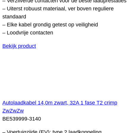
– Verzilverde contacten voor de beste laadprestaties
– Uiterst robuust materiaal, ver boven reguliere
standaard
– Elke kabel grondig getest op veiligheid
– Loodvrije contacten
Bekijk product
Autolaadkabel 14,0m zwart, 32A 1 fase T2 crimp
ZwZwZw
BE539999-3140
– Voertuigzijde (EV): type 2 laadkoppeling