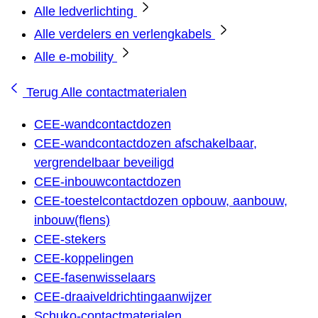
Alle ledverlichting
Alle verdelers en verlengkabels
Alle e-mobility
Terug
Alle contactmaterialen
CEE-wandcontactdozen
CEE-wandcontactdozen afschakelbaar,
vergrendelbaar beveiligd
CEE-inbouwcontactdozen
CEE-toestelcontactdozen opbouw, aanbouw,
inbouw(flens)
CEE-stekers
CEE-koppelingen
CEE-fasenwisselaars
CEE-draaiveldrichtingaanwijzer
Schuko-contactmaterialen