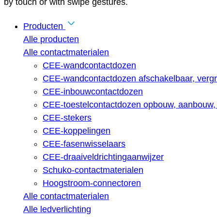
by touch or with swipe gestures.
Producten
Alle producten
Alle contactmaterialen
CEE-wandcontactdozen
CEE-wandcontactdozen afschakelbaar, vergr
CEE-inbouwcontactdozen
CEE-toestelcontactdozen opbouw, aanbouw, 
CEE-stekers
CEE-koppelingen
CEE-fasenwisselaars
CEE-draaiveldrichtingaanwijzer
Schuko-contactmaterialen
Hoogstroom-connectoren
Alle contactmaterialen
Alle ledverlichting