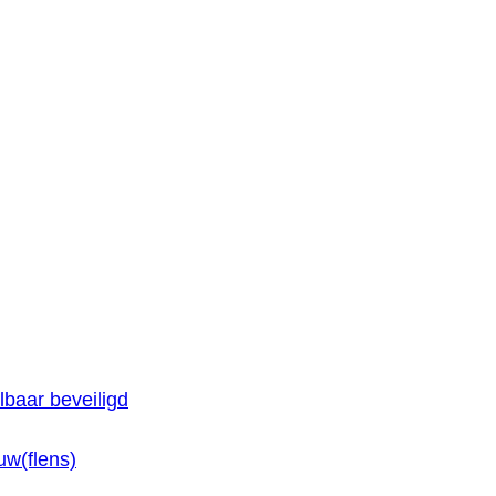
baar beveiligd
w(flens)