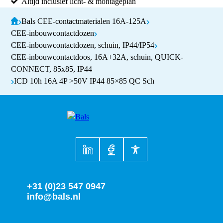
Altijd inclusief licht- & montageplan
Bals CEE-contactmaterialen 16A-125A
CEE-inbouwcontactdozen
CEE-inbouwcontactdozen, schuin, IP44/IP54
CEE-inbouwcontactdoos, 16A+32A, schuin, QUICK-
CONNECT, 85x85, IP44
ICD 10h 16A 4P >50V IP44 85×85 QC Sch
+31 (0)23 547 0947
info@bals.nl