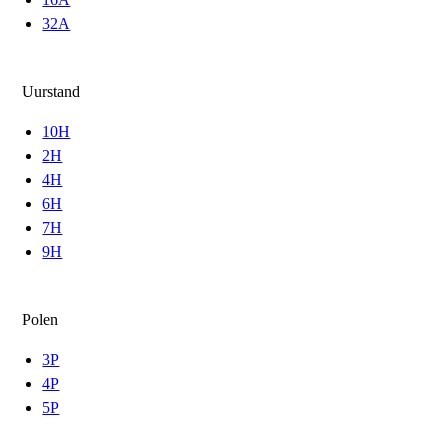
32A
Uurstand
10H
2H
4H
6H
7H
9H
Polen
3P
4P
5P