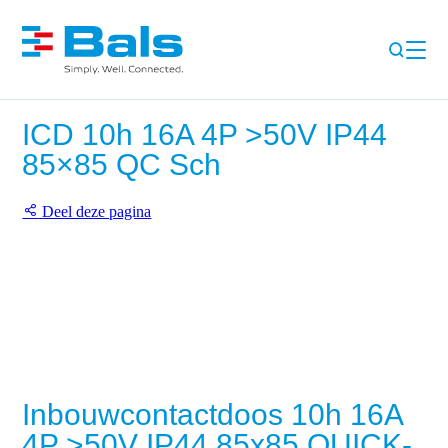
ICD 10h 16A 4P >50V IP44
85×85 QC Sch
Deel deze pagina
Inbouwcontactdoos 10h 16A
4P >50V IP44 85x85 QUICK-