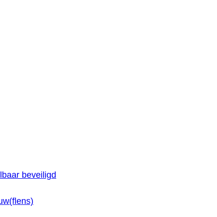
baar beveiligd
w(flens)