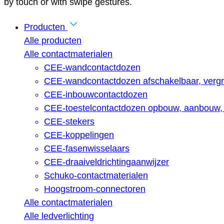
by touch or with swipe gestures.
Producten
Alle producten
Alle contactmaterialen
CEE-wandcontactdozen
CEE-wandcontactdozen afschakelbaar, vergr
CEE-inbouwcontactdozen
CEE-toestelcontactdozen opbouw, aanbouw, 
CEE-stekers
CEE-koppelingen
CEE-fasenwisselaars
CEE-draaiveldrichtingaanwijzer
Schuko-contactmaterialen
Hoogstroom-connectoren
Alle contactmaterialen
Alle ledverlichting