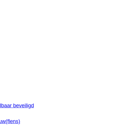
baar beveiligd
w(flens)