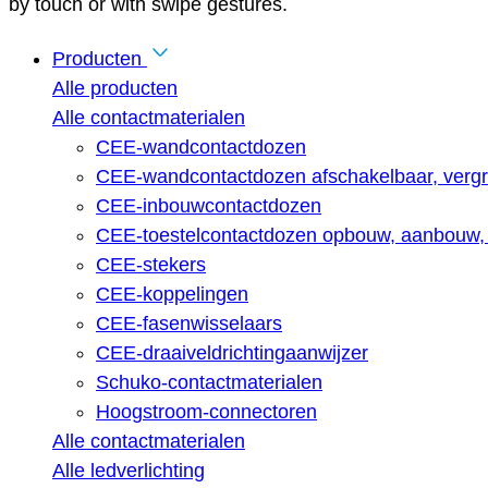
by touch or with swipe gestures.
Producten
Alle producten
Alle contactmaterialen
CEE-wandcontactdozen
CEE-wandcontactdozen afschakelbaar, vergr
CEE-inbouwcontactdozen
CEE-toestelcontactdozen opbouw, aanbouw, 
CEE-stekers
CEE-koppelingen
CEE-fasenwisselaars
CEE-draaiveldrichtingaanwijzer
Schuko-contactmaterialen
Hoogstroom-connectoren
Alle contactmaterialen
Alle ledverlichting