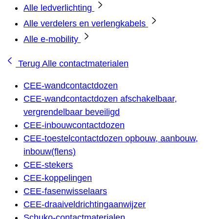
Alle ledverlichting
Alle verdelers en verlengkabels
Alle e-mobility
Terug
Alle contactmaterialen
CEE-wandcontactdozen
CEE-wandcontactdozen afschakelbaar,
vergrendelbaar beveiligd
CEE-inbouwcontactdozen
CEE-toestelcontactdozen opbouw, aanbouw,
inbouw(flens)
CEE-stekers
CEE-koppelingen
CEE-fasenwisselaars
CEE-draaiveldrichtingaanwijzer
Schuko-contactmaterialen