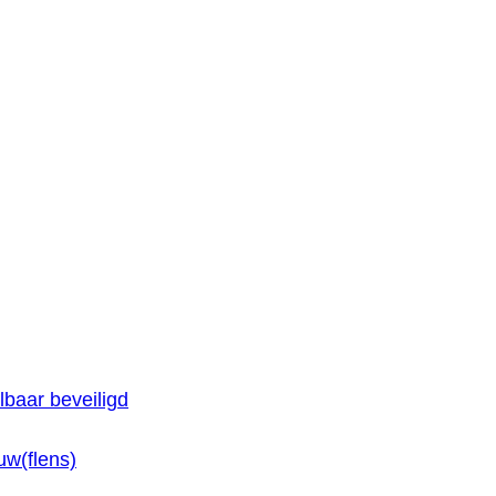
baar beveiligd
w(flens)