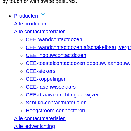
by touch or with swipe gestures.
Producten
Alle producten
Alle contactmaterialen
CEE-wandcontactdozen
CEE-wandcontactdozen afschakelbaar, vergr
CEE-inbouwcontactdozen
CEE-toestelcontactdozen opbouw, aanbouw, 
CEE-stekers
CEE-koppelingen
CEE-fasenwisselaars
CEE-draaiveldrichtingaanwijzer
Schuko-contactmaterialen
Hoogstroom-connectoren
Alle contactmaterialen
Alle ledverlichting