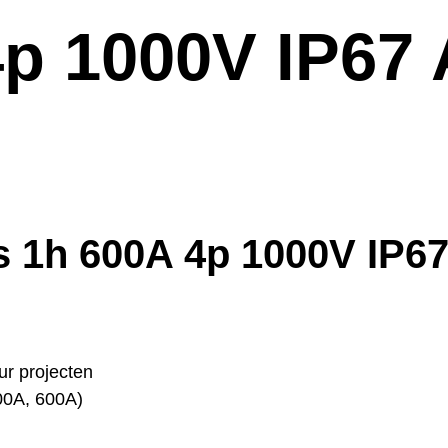
4p 1000V IP67
 1h 600A 4p 1000V IP6
uur projecten
00A, 600A)