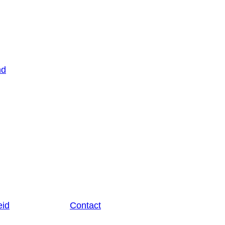
nd
eid
Contact