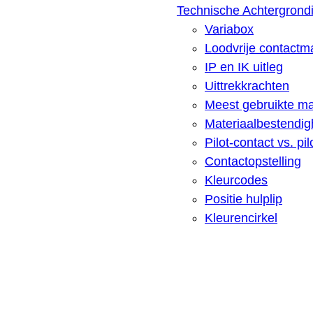
Technische Achtergrondi
Variabox
Loodvrije contactma
IP en IK uitleg
Uittrekkrachten
Meest gebruikte ma
Materiaalbestendigh
Pilot-contact vs. pi
Contactopstelling
Kleurcodes
Positie hulplip
Kleurencirkel