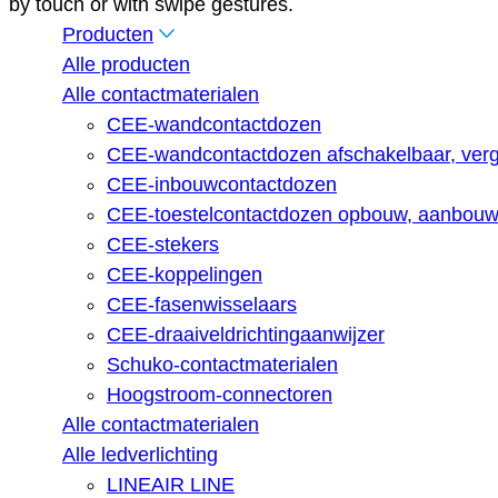
by touch or with swipe gestures.
Producten
Alle producten
Alle contactmaterialen
CEE-wandcontactdozen
CEE-wandcontactdozen afschakelbaar, verg
CEE-inbouwcontactdozen
CEE-toestelcontactdozen opbouw, aanbouw,
CEE-stekers
CEE-koppelingen
CEE-fasenwisselaars
CEE-draaiveldrichtingaanwijzer
Schuko-contactmaterialen
Hoogstroom-connectoren
Alle contactmaterialen
Alle ledverlichting
LINEAIR LINE