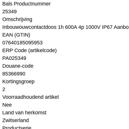
Bals Productnummer
25349
Omschrijving
Inbouwouwcontactdoos 1h 600A 4p 1000V IP67 Aanb
EAN (GTIN)
07640185095953
ERP Code (artikelcode)
PA025349
Douane-code
85366990
Kortingsgroep
2
Voorraadhoudend artikel
Nee
Land van herkomst
Zwitserland
Productserie