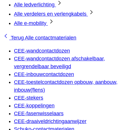
Alle ledverlichting
Alle verdelers en verlengkabels
Alle e-mobility
Terug
Alle contactmaterialen
CEE-wandcontactdozen
CEE-wandcontactdozen afschakelbaar,
vergrendelbaar beveiligd
CEE-inbouwcontactdozen
CEE-toestelcontactdozen opbouw, aanbouw,
inbouw(flens)
CEE-stekers
CEE-koppelingen
CEE-fasenwisselaars
CEE-draaiveldrichtingaanwijzer
Schuko-contactmaterialen