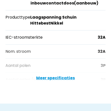
inbouwcontactdoos(aanbouw)
Producttype
Laagspanning Schuin
HittebestNikkel
IEC-stroomsterkte
32A
Nom. stroom
32A
Aantal polen
3P
Meer specificaties
Aantal polen (sec)
3P