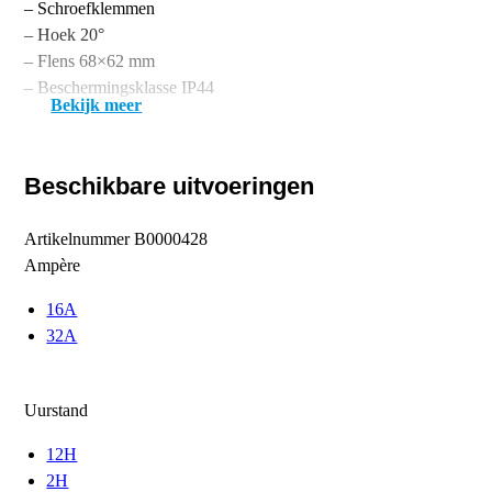
– Schroefklemmen
– Hoek 20°
– Flens 68×62 mm
– Beschermingsklasse IP44
Bekijk meer
Beschikbare uitvoeringen
Artikelnummer
B0000428
Ampère
16A
32A
Uurstand
12H
2H