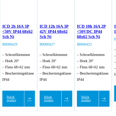
ICD 2h 16A 3P
ICD 12h 16A 3P
ICD 10h 16A 2P
<50V IP44 68x62
42V IP44 68x62
<50VDC IP44
Sch Ni
Sch Ni
68x62 Sch Ni
B0000429
B0000427
B0000425
–
– Schroefklemmen
– Schroefklemmen
– Schroefklemmen
–
– Hoek 20°
– Hoek 20°
– Hoek 20°
–
– Flens 68×62 mm
– Flens 68×62 mm
– Flens 68×62 mm
–
– Beschermingsklasse
– Beschermingsklasse
– Beschermingsklasse
I
IP44
IP44
IP44
Bekijk
Bekijk
Bekijk
product
product
product