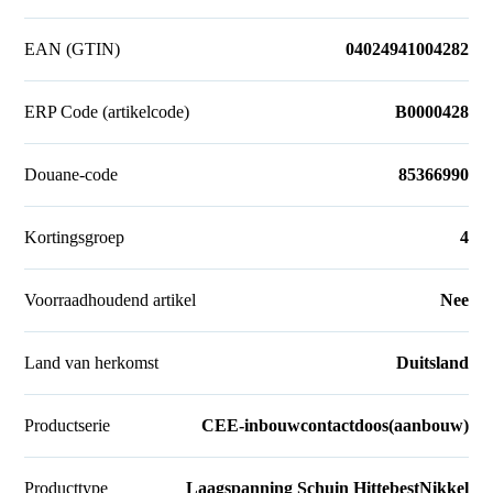
EAN (GTIN)
04024941004282
ERP Code (artikelcode)
B0000428
Douane-code
85366990
Kortingsgroep
4
Voorraadhoudend artikel
Nee
Land van herkomst
Duitsland
Productserie
CEE-inbouwcontactdoos(aanbouw)
Producttype
Laagspanning Schuin HittebestNikkel