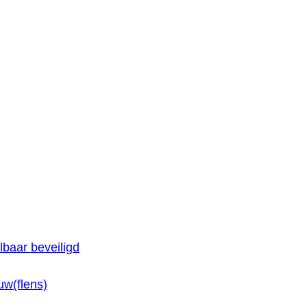
baar beveiligd
w(flens)