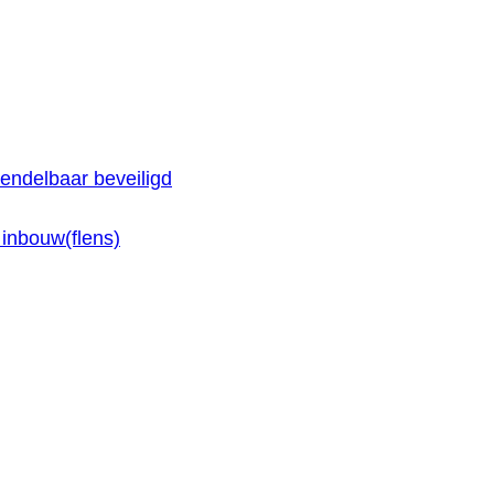
e available use up and down arrows to review and enter 
endelbaar beveiligd
inbouw(flens)