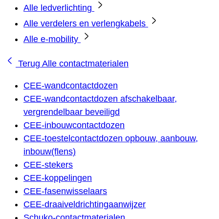
Alle ledverlichting
Alle verdelers en verlengkabels
Alle e-mobility
Terug
Alle contactmaterialen
CEE-wandcontactdozen
CEE-wandcontactdozen afschakelbaar,
vergrendelbaar beveiligd
CEE-inbouwcontactdozen
CEE-toestelcontactdozen opbouw, aanbouw,
inbouw(flens)
CEE-stekers
CEE-koppelingen
CEE-fasenwisselaars
CEE-draaiveldrichtingaanwijzer
Schuko-contactmaterialen