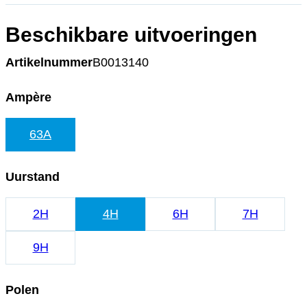
Beschikbare uitvoeringen
Artikelnummer
B0013140
Ampère
63A
Uurstand
2H
4H
6H
7H
9H
Polen