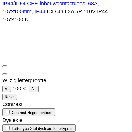
IP44/IP54
CEE-inbouwcontactdoos, 63A,
107x100mm, IP44
ICD 4h 63A 5P 110V IP44
107×100 Ni
Wijzig lettergrootte
100
%
A-
A+
Reset
Contrast
Contrast
Hoger contrast
Dyslexie
Lettertype
Stel dyslexie lettertype in