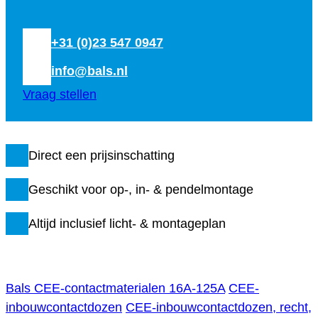
+31 (0)23 547 0947
info@bals.nl
Vraag stellen
Direct een prijsinschatting
Geschikt voor op-, in- & pendelmontage
Altijd inclusief licht- & montageplan
Bals CEE-contactmaterialen 16A-125A
CEE-
inbouwcontactdozen
CEE-inbouwcontactdozen, recht,