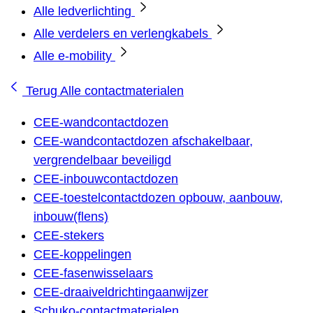
Alle ledverlichting
Alle verdelers en verlengkabels
Alle e-mobility
Terug
Alle contactmaterialen
CEE-wandcontactdozen
CEE-wandcontactdozen afschakelbaar,
vergrendelbaar beveiligd
CEE-inbouwcontactdozen
CEE-toestelcontactdozen opbouw, aanbouw,
inbouw(flens)
CEE-stekers
CEE-koppelingen
CEE-fasenwisselaars
CEE-draaiveldrichtingaanwijzer
Schuko-contactmaterialen