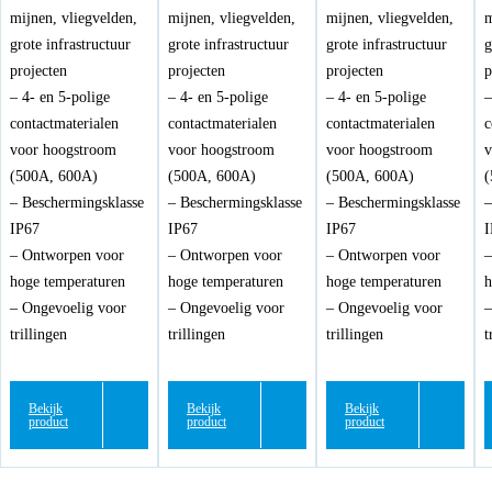
mijnen, vliegvelden,
mijnen, vliegvelden,
mijnen, vliegvelden,
m
grote infrastructuur
grote infrastructuur
grote infrastructuur
g
projecten
projecten
projecten
p
– 4- en 5-polige
– 4- en 5-polige
– 4- en 5-polige
–
contactmaterialen
contactmaterialen
contactmaterialen
c
voor hoogstroom
voor hoogstroom
voor hoogstroom
v
(500A, 600A)
(500A, 600A)
(500A, 600A)
(
– Beschermingsklasse
– Beschermingsklasse
– Beschermingsklasse
–
IP67
IP67
IP67
I
– Ontworpen voor
– Ontworpen voor
– Ontworpen voor
–
hoge temperaturen
hoge temperaturen
hoge temperaturen
h
– Ongevoelig voor
– Ongevoelig voor
– Ongevoelig voor
–
trillingen
trillingen
trillingen
t
Bekijk
Bekijk
Bekijk
product
product
product