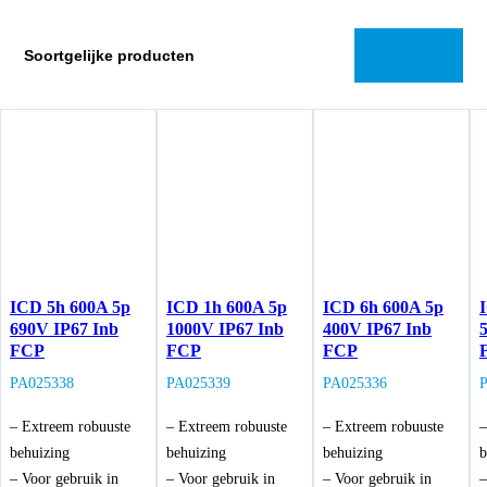
Soortgelijke producten
ICD 5h 600A 5p
ICD 1h 600A 5p
ICD 6h 600A 5p
690V IP67 Inb
1000V IP67 Inb
400V IP67 Inb
FCP
FCP
FCP
PA025338
PA025339
PA025336
– Extreem robuuste
– Extreem robuuste
– Extreem robuuste
–
behuizing
behuizing
behuizing
b
– Voor gebruik in
– Voor gebruik in
– Voor gebruik in
–