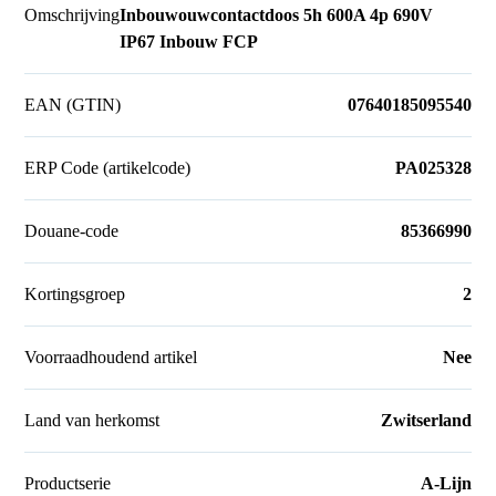
Omschrijving
Inbouwouwcontactdoos 5h 600A 4p 690V
IP67 Inbouw FCP
EAN (GTIN)
07640185095540
ERP Code (artikelcode)
PA025328
Douane-code
85366990
Kortingsgroep
2
Voorraadhoudend artikel
Nee
Land van herkomst
Zwitserland
Productserie
A-Lijn