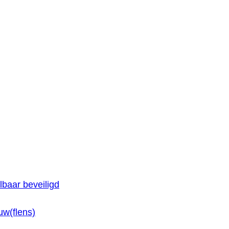
baar beveiligd
w(flens)