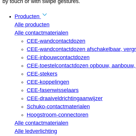
by touch or with swipe gestures.
Producten
Alle producten
Alle contactmaterialen
CEE-wandcontactdozen
CEE-wandcontactdozen afschakelbaar, vergr
CEE-inbouwcontactdozen
CEE-toestelcontactdozen opbouw, aanbouw, 
CEE-stekers
CEE-koppelingen
CEE-fasenwisselaars
CEE-draaiveldrichtingaanwijzer
Schuko-contactmaterialen
Hoogstroom-connectoren
Alle contactmaterialen
Alle ledverlichting