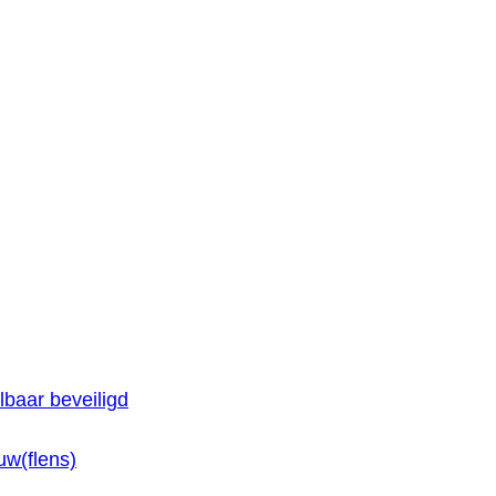
baar beveiligd
w(flens)