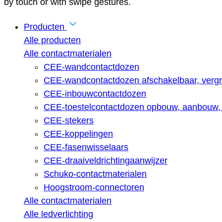
by touch or with swipe gestures.
Producten
Alle producten
Alle contactmaterialen
CEE-wandcontactdozen
CEE-wandcontactdozen afschakelbaar, vergr
CEE-inbouwcontactdozen
CEE-toestelcontactdozen opbouw, aanbouw, 
CEE-stekers
CEE-koppelingen
CEE-fasenwisselaars
CEE-draaiveldrichtingaanwijzer
Schuko-contactmaterialen
Hoogstroom-connectoren
Alle contactmaterialen
Alle ledverlichting